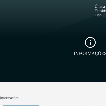
Última 
Temátic
Tipo:
INFORMAÇÕE
Informações