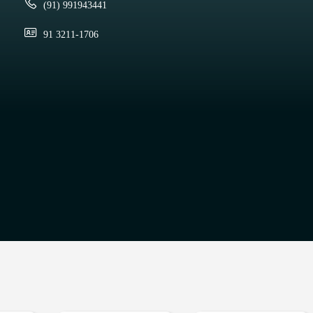
(91) 991943441
91 3211-1706
O