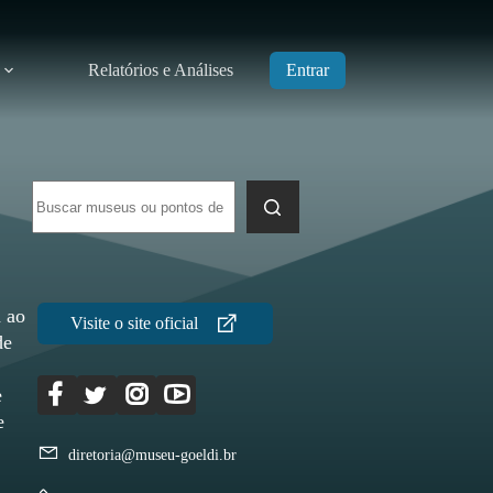
Relatórios e Análises
Entrar
Sem
resultados
a ao
de
e
e
diretoria@museu-goeldi.br