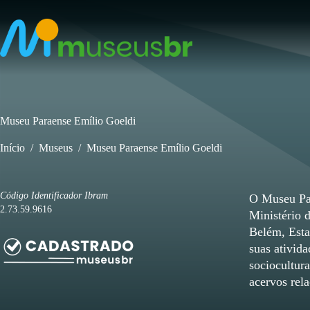
Pular
para
o
conteúdo
Museu Paraense Emílio Goeldi
Início
/
Museus
/
Museu Paraense Emílio Goeldi
Código Identificador Ibram
O Museu Par
2.73.59.9616
Ministério 
Belém, Esta
suas ativida
sociocultur
acervos rela