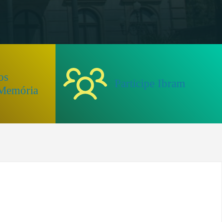
os
Participe Ibram
 Memória