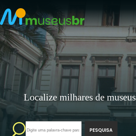
Pular
para
o
conteúdo
Localize milhares de museus
Sem
resultados
PESQUISA