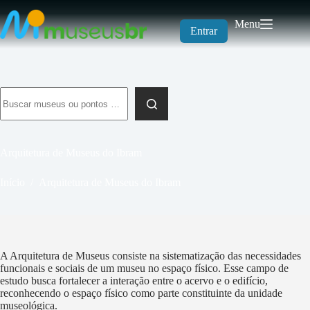
Pular
para
Menu
o
Entrar
conteúdo
Sem
resultados
Arquitetura de Museus do Ibram
Início
/
Arquitetura de Museus do Ibram
A Arquitetura de Museus consiste na sistematização das necessidades
funcionais e sociais de um museu no espaço físico. Esse campo de
estudo busca fortalecer a interação entre o acervo e o edifício,
reconhecendo o espaço físico como parte constituinte da unidade
museológica.