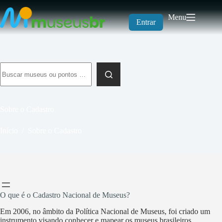
Pular
para
Menu
o
Entrar
conteúdo
Sem
resultados
Sobre o Cadastro
Início
/
Sobre o Cadastro
O que é o Cadastro Nacional de Museus?
Em 2006, no âmbito da Política Nacional de Museus, foi criado um
instrumento visando conhecer e mapear os museus brasileiros,