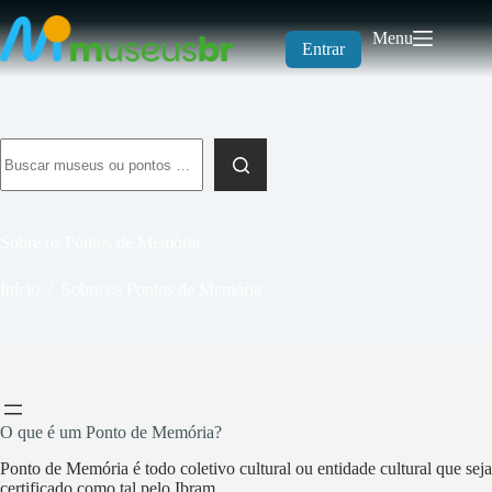
Pular
para
Menu
o
Entrar
conteúdo
Sem
resultados
Sobre os Pontos de Memória
Início
/
Sobre os Pontos de Memória
O que é um Ponto de Memória?
Ponto de Memória é todo coletivo cultural ou entidade cultural que seja
certificado como tal pelo Ibram.