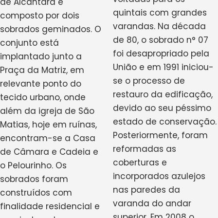
de Alcântara é
quintais com grandes
composto por dois
varandas. Na década
sobrados geminados. O
de 80, o sobrado n° 07
conjunto está
foi desapropriado pela
implantado junto a
União e em 1991 iniciou-
Praça da Matriz, em
se o processo de
relevante ponto do
restauro da edificação,
tecido urbano, onde
devido ao seu péssimo
além da igreja de São
estado de conservação.
Matias, hoje em ruínas,
Posteriormente, foram
encontram-se a Casa
reformadas as
de Câmara e Cadeia e
coberturas e
o Pelourinho. Os
incorporados azulejos
sobrados foram
nas paredes da
construídos com
varanda do andar
finalidade residencial e
superior. Em 2008 o