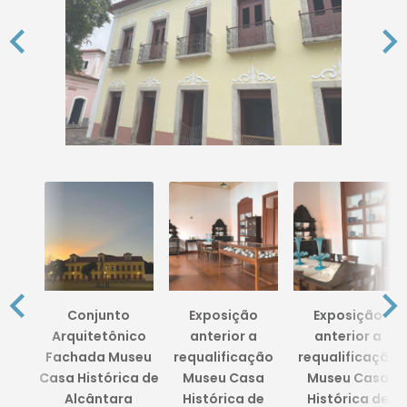
Conjunto
Exposição
Exposição
Arquitetônico
anterior a
anterior a
Fachada Museu
requalificação
requalificação
Casa Histórica de
Museu Casa
Museu Casa
Alcântara
Histórica de
Histórica de