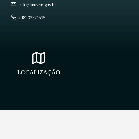
mha@museus.gov.br
(98) 33371515
LOCALIZAÇÃO