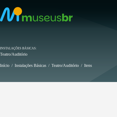
Pular
para
o
conteúdo
INSTALAÇÕES BÁSICAS
Teatro/Auditório
Início
/
Instalações Básicas
/
Teatro/Auditório
/
Itens