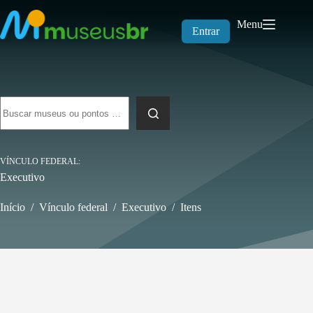
Pular
para
Menu
o
Entrar
conteúdo
Sem
resultados
VÍNCULO FEDERAL
Executivo
Início
/
Vínculo federal
/
Executivo
/
Itens