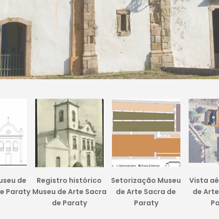
useu de
Registro histórico
Setorização Museu
Vista a
e Paraty
Museu de Arte Sacra
de Arte Sacra de
de Arte
de Paraty
Paraty
Pa