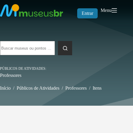
Pular
para
Menu
o
Entrar
conteúdo
Sem
resultados
PÚBLICOS DE ATIVIDADES
Professores
Início
/
Públicos de Atividades
/
Professores
/
Itens