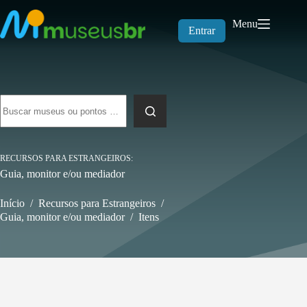
Pular
para
Menu
o
Entrar
conteúdo
Sem
resultados
RECURSOS PARA ESTRANGEIROS
Guia, monitor e/ou mediador
Início
/
Recursos para Estrangeiros
/
Guia, monitor e/ou mediador
/
Itens