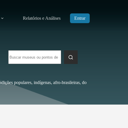
Relatórios e Análises
Entrar
Sem
resultados
radições populares, indígenas, afro-brasileiras, do