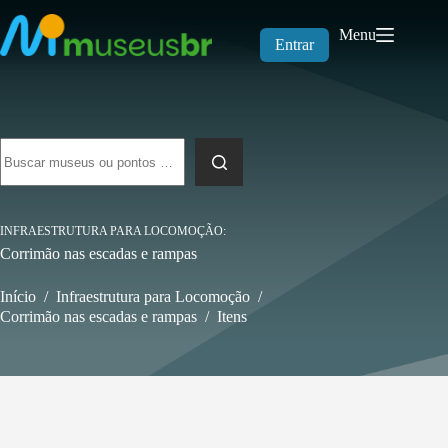
Pular
para
Menu
o
Entrar
conteúdo
Sem
resultados
INFRAESTRUTURA PARA LOCOMOÇÃO
Corrimão nas escadas e rampas
Início
/
Infraestrutura para Locomoção
/
Corrimão nas escadas e rampas
/
Itens