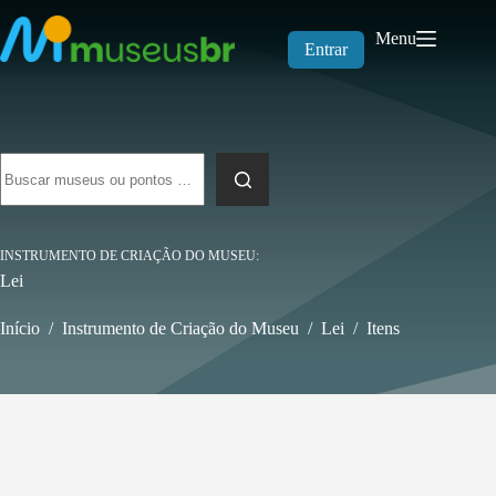
Pular
para
Menu
o
Entrar
conteúdo
Sem
resultados
INSTRUMENTO DE CRIAÇÃO DO MUSEU
Lei
Início
/
Instrumento de Criação do Museu
/
Lei
/
Itens