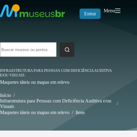
Pular
para
Menu
o
Entrar
conteúdo
Sem
resultados
INFRAESTRUTURA PARA PESSOAS COM DEFICIÊNCIA AUDITIVA
E/OU VISUAIS
Maquetes táteis ou mapas em relevo
Início
/
Infraestrutura para Pessoas com Deficiência Auditiva e/ou
/
Visuais
Maquetes táteis ou mapas em relevo
/
Itens