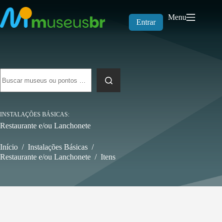
Pular
para
Menu
o
Entrar
conteúdo
Sem
resultados
INSTALAÇÕES BÁSICAS
Restaurante e/ou Lanchonete
Início
/
Instalações Básicas
/
Restaurante e/ou Lanchonete
/
Itens