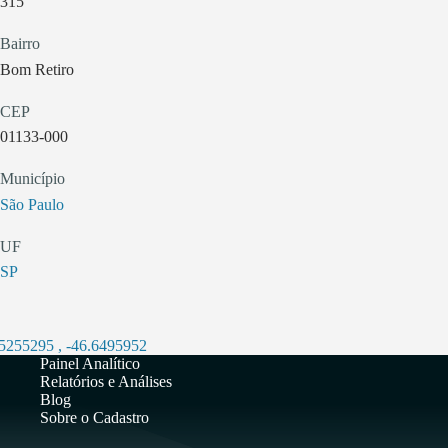
315
Bairro
Bom Retiro
CEP
01133-000
Município
São Paulo
UF
SP
.5255295
,
-46.6495952
Painel Analítico
Relatórios e Análises
Blog
Sobre o Cadastro