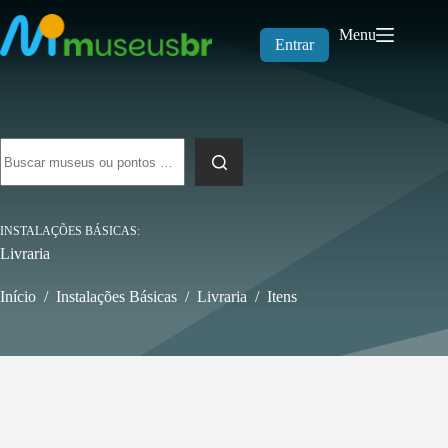
Pular
para
Menu
o
Entrar
conteúdo
Sem
resultados
INSTALAÇÕES BÁSICAS
Livraria
Início
/
Instalações Básicas
/
Livraria
/
Itens