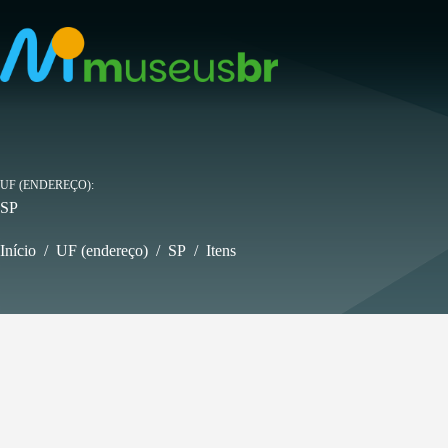
Pular
para
o
conteúdo
UF (ENDEREÇO)
SP
Início
/
UF (endereço)
/
SP
/
Itens