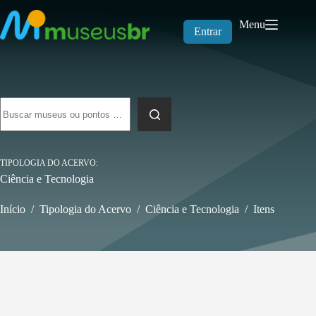
Pular
para
Menu
o
Entrar
conteúdo
Sem
resultados
TIPOLOGIA DO ACERVO
Ciência e Tecnologia
Início
/
Tipologia do Acervo
/
Ciência e Tecnologia
/
Itens