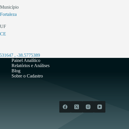
Município
Fortaleza
UF
CE
7531647
,
-38.5775389
Painel Analítico
Relatórios e Análises
Blog
Sobre o Cadastro