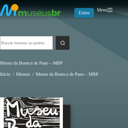
Pular
para
Menu
o
Entrar
conteúdo
Sem
resultados
Museu da Boneca de Pano – MBP
Início
/
Museus
/
Museu da Boneca de Pano – MBP