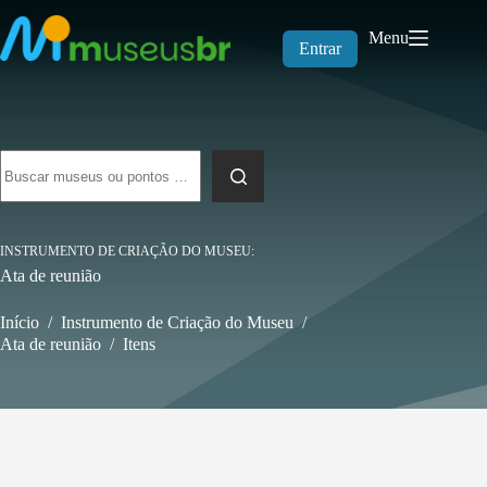
Pular
para
Menu
o
Entrar
conteúdo
Sem
resultados
INSTRUMENTO DE CRIAÇÃO DO MUSEU
Ata de reunião
Início
/
Instrumento de Criação do Museu
/
Ata de reunião
/
Itens