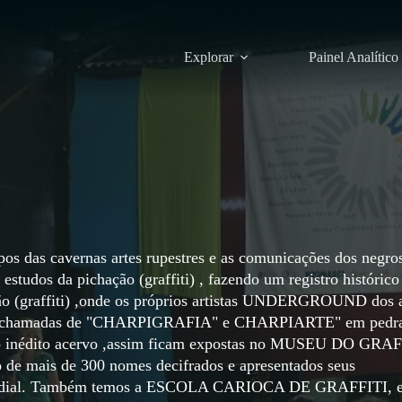
Explorar
Painel Analítico
pos das cavernas artes rupestres e as comunicações dos negro
estudos da pichação (graffiti) , fazendo um registro histórico
ação (graffiti) ,onde os próprios artistas UNDERGROUND dos 
 obras chamadas de "CHARPIGRAFIA" e CHARPIARTE" em pedr
sso inédito acervo ,assim ficam expostas no MUSEU DO GRA
go de mais de 300 nomes decifrados e apresentados seus
 mundial. Também temos a ESCOLA CARIOCA DE GRAFFITI, 