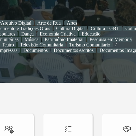
/Arquivo Digital
Arte de Rua
Artes
cimento e Tradições Orais
Cultura Digital
Cultura LGBT
Cultu
opulares
Dança
Economia Criativa
Educação
unitárias
Música
Patrimônio Imaterial
Pesquisa em Memória
Teatro
Televisão Comunitária
Turismo Comunitário
impressas
Documentos
Documentos escritos
Documentos Imagé