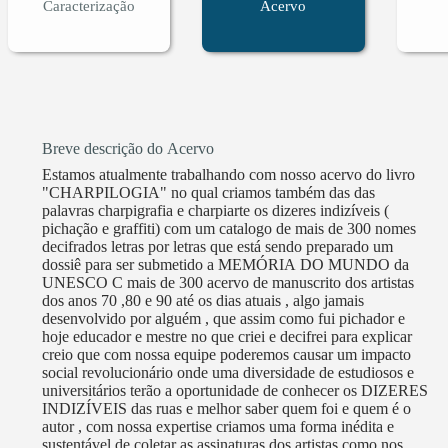
Caracterização
Acervo
Breve descrição do Acervo
Estamos atualmente trabalhando com nosso acervo do livro
"CHARPILOGIA" no qual criamos também das das
palavras charpigrafia e charpiarte os dizeres indizíveis (
pichação e graffiti) com um catalogo de mais de 300 nomes
decifrados letras por letras que está sendo preparado um
dossiê para ser submetido a MEMÓRIA DO MUNDO da
UNESCO C mais de 300 acervo de manuscrito dos artistas
dos anos 70 ,80 e 90 até os dias atuais , algo jamais
desenvolvido por alguém , que assim como fui pichador e
hoje educador e mestre no que criei e decifrei para explicar
creio que com nossa equipe poderemos causar um impacto
social revolucionário onde uma diversidade de estudiosos e
universitários terão a oportunidade de conhecer os DIZERES
INDIZÍVEIS das ruas e melhor saber quem foi e quem é o
autor , com nossa expertise criamos uma forma inédita e
sustentável de coletar as assinaturas dos artistas como nos