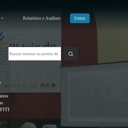
Relatórios e Análises
Entrar
Sem
resultados
s
anos
as
FFITI
e