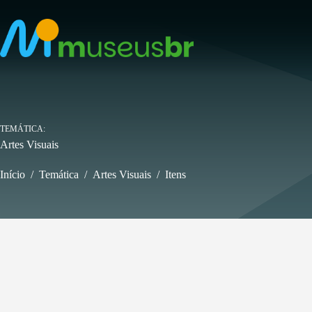
Pular
para
o
conteúdo
TEMÁTICA
Artes Visuais
Início
/
Temática
/
Artes Visuais
/
Itens