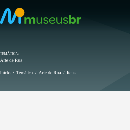
Pular
para
o
conteúdo
TEMÁTICA
Arte de Rua
Início
/
Temática
/
Arte de Rua
/
Itens