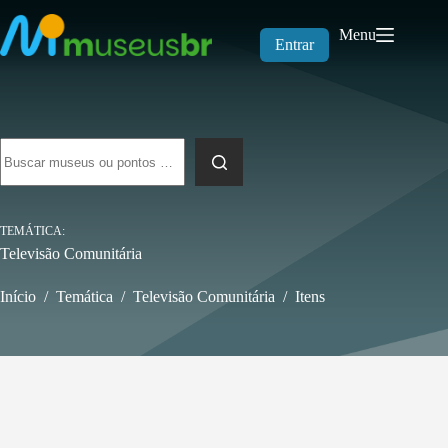
Pular
para
Menu
o
Entrar
conteúdo
Sem
resultados
TEMÁTICA
Televisão Comunitária
Início
/
Temática
/
Televisão Comunitária
/
Itens