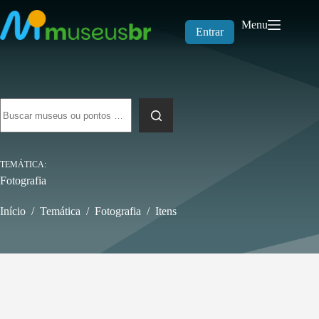
Pular
para
Menu
o
Entrar
conteúdo
Sem
resultados
TEMÁTICA
Fotografia
Início
/
Temática
/
Fotografia
/
Itens