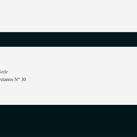
Sede
ezianos N° 30