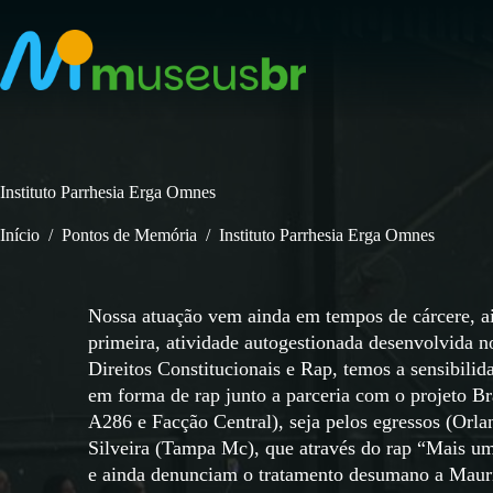
Pular
para
o
conteúdo
Instituto Parrhesia Erga Omnes
Início
/
Pontos de Memória
/
Instituto Parrhesia Erga Omnes
Nossa atuação vem ainda em tempos de cárcere, ai
primeira, atividade autogestionada desenvolvida
Direitos Constitucionais e Rap, temos a sensibilida
em forma de rap junto a parceria com o projeto Br
A286 e Facção Central), seja pelos egressos (Orl
Silveira (Tampa Mc), que através do rap “Mais u
e ainda denunciam o tratamento desumano a Maur