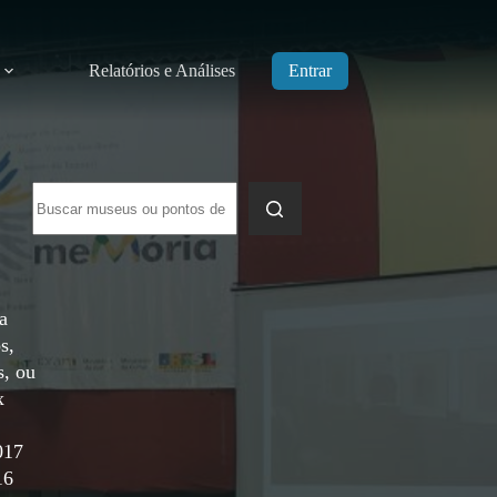
Relatórios e Análises
Entrar
Sem
resultados
a
s,
s, ou
x
017
16