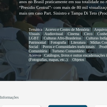
anos no Brasil praticamente em sua totalidade n
“Presidio Central”- com mais de 80 mil visualiz
mais um caso Part. Sinistro e Tampa Di Teto (Pro
Temática
Acervo e Centro de Memória
Arquivo
Visuais
Audiovisual
Cinema
Circo
Conhe
LGBT
Culturas Afro-Brasileiras
Culturas Indí
Patrimonial
Fotografia
Literatura
Mídias Com
Social
Povos e Comunidades tradicionais
Prod
Comunitária
Turismo Comunitário
Acervos
Catálogos, livros e outras encadernações 
(Fotografias, mapas, etc..)
Objetos
Informações