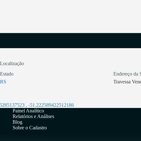
Localização
Estado
Endereço da 
RS
Travessa Ven
45285137523
,
-51.222589422512186
Painel Analítico
Relatórios e Análises
Blog
Sobre o Cadastro