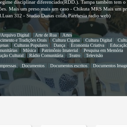
o regime disciplinar diferenciado(RDD.). Tampa também tem o
ações. Mais um preso mais um caso - Chikuta MRS Mais um p
d.Luan 312 - Studio Dunas colab Parrhesia radio web)
/Arquivo Digital
Arte de Rua
Artes
cimento e Tradições Orais
Cultura Cigana
Cultura Digital
Cult
genas
Culturas Populares
Dança
Economia Criativa
Educaçã
unitárias
Música
Patrimônio Imaterial
Pesquisa em Memória
ução Cultural
Rádio Comunitária
Teatro
Televisão
impressas
Documentos
Documentos escritos
Documentos Imagé