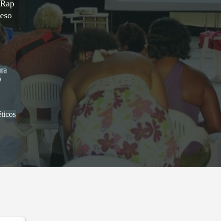
 Rap
reso
ura
o
ticos