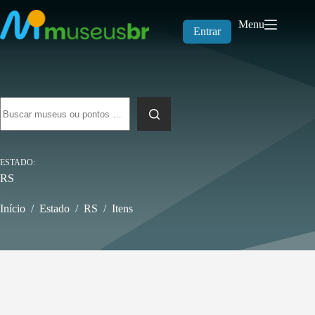
Pular
para
Menu
o
Entrar
conteúdo
Sem
resultados
ESTADO
RS
Início
/
Estado
/
RS
/
Itens