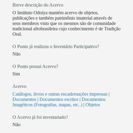
Alumiá Em janeiro de 2020, foi realizado o Samba de
Breve descrição do Acervo
Alumiá 2020 Prêmio Reconhecimento Por Trajetória
O Instituto Odoiya mantém acervo de objetos,
Cultural Elisabete Anderle A Adriana Mattos
publicações e também patrimônio imaterial através de
Rodrigues (Iyá Leke), fundadora do Grupo Odoyá e
seus membros visto que os mesmos são de comunidade
Yalorixá do Ilê Axé Omi Olodo Tolá, recebeu em
tradicional afrobrasileira cujo conhecimento é de Tradição
Oral.
dezembro de 2020, pela Fundação Catarinense de
Cultura, o Prêmio de Reconhecimento Por Trajetória
O Ponto já realizou o Inventário Participativo?
Cultural, dada a sua contribuição e importância para o
Não
desenvolvimento artístico e cultural catarinense. 2020
Vambora Alimentar foi criado devido a crise
O Ponto possui Acervo?
alimentar que se deu devido a pandemia de COVID-
Sim
19. O Instituto mobilizou recursos para distribuir
alimentos para população em vulnerabilidade social, e
Acervo
população Kaingang residente do Centro de Cultura
Catálogos, livros e outras encadernações impressas
|
Documentos
|
Documentos escritos
|
Documentos
indígena Goj Ty Sà, fornecendo refeições prontas e
Imagéticos (Fotografias, mapas, etc..)
|
Objetos
alimentos não perecíveis de modo recorrente, esta
ação segue ocorrendo. 2021 Encante-se O grupo
O Acervo já foi inventariado?
Odoya foi convidado pelo Fundo Global de
Não
Resiliência a participar do Festival de cuidado