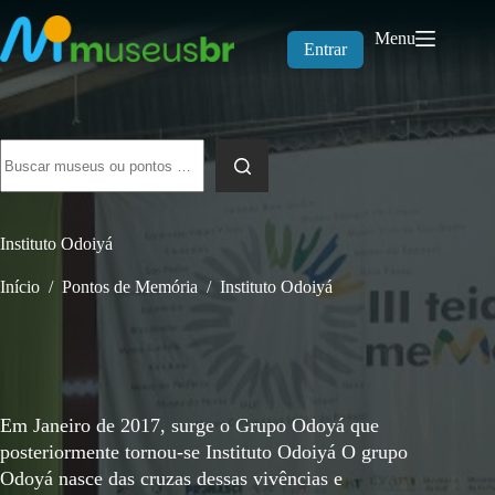
Pular
para
Menu
o
Entrar
conteúdo
Sem
resultados
Instituto Odoiyá
Início
/
Pontos de Memória
/
Instituto Odoiyá
Em Janeiro de 2017, surge o Grupo Odoyá que
posteriormente tornou-se Instituto Odoiyá O grupo
Odoyá nasce das cruzas dessas vivências e