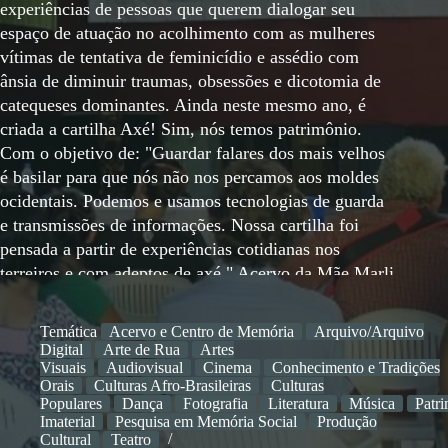
experiências de pessoas que querem dialogar seu
espaço de atuação no acolhimento com as mulheres
vítimas de tentativa de feminicídio e assédio com
ânsia de diminuir traumas, obsessões e dicotomia de
catequeses dominantes. Ainda neste mesmo ano, é
criada a cartilha Axé! Sim, nós temos patrimônio.
Com o objetivo de: "Guardar falares dos mais velhos
é basilar para que nós não nos percamos aos moldes
ocidentais. Podemos e usamos tecnologias de guarda
e transmissões de informações. Nossa cartilha foi
pensada a partir de experiências cotidianas nos
terreiros e com adeptos de axé." Acervo da Mãe Marli
Seguindo o propósito da Cartilha, realiza-se a
catalogação do Acervo da Mãe Marli a fim de
Temática
Acervo e Centro de Memória
Arquivo/Arquivo
resgatar e registrar nosso Patrimônio Afro-Brasileiro.
Digital
Arte de Rua
Artes
História, tradição e oralidade na cultura Yorubá Roda
Visuais
Audiovisual
Cinema
Conhecimento e Tradições
Orais
Culturas Afro-Brasileiras
Culturas
de Conversa realizada pelo Laboratório de Estudos
Populares
Dança
Fotografia
Literatura
Música
Patr
Pós-Coloniais e Decoloniais AYA do Centro de
Imaterial
Pesquisa em Memória Social
Produção
Ciências Humanas e da Educação - FAED na
Cultural
Teatro