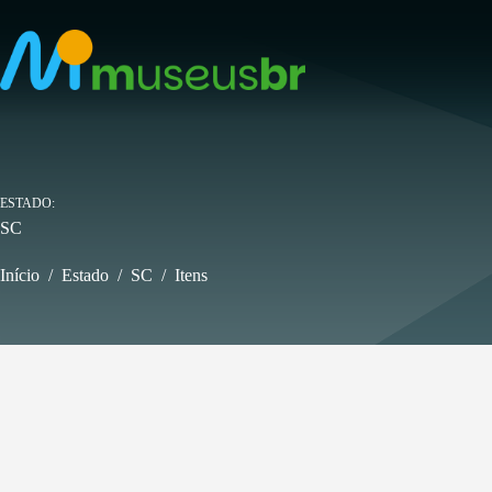
Pular
para
o
conteúdo
ESTADO
SC
Início
/
Estado
/
SC
/
Itens