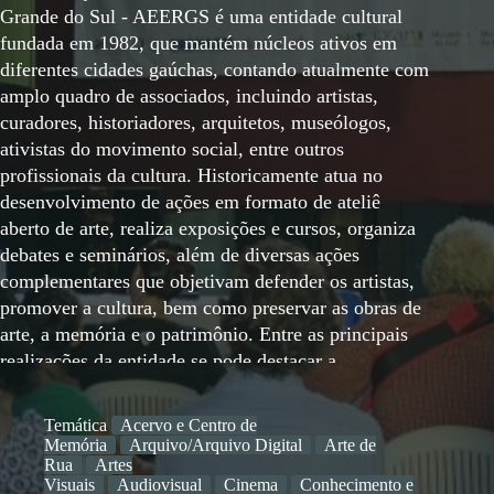
Grande do Sul - AEERGS é uma entidade cultural
fundada em 1982, que mantém núcleos ativos em
diferentes cidades gaúchas, contando atualmente com
amplo quadro de associados, incluindo artistas,
curadores, historiadores, arquitetos, museólogos,
ativistas do movimento social, entre outros
profissionais da cultura. Historicamente atua no
desenvolvimento de ações em formato de ateliê
aberto de arte, realiza exposições e cursos, organiza
debates e seminários, além de diversas ações
complementares que objetivam defender os artistas,
promover a cultura, bem como preservar as obras de
arte, a memória e o patrimônio. Entre as principais
realizações da entidade se pode destacar a
organização de mais de 100 exposições desde o início
dos anos 1980 até os dias atuais, além de mais de 30
Temática
Acervo e Centro de
seminários, bem como vários cursos que propiciaram
Memória
Arquivo/Arquivo Digital
Arte de
a formação de muitos novos artistas e demais
Rua
Artes
Visuais
Audiovisual
Cinema
Conhecimento e
fazedores de cultura ao longo desses 40 anos.