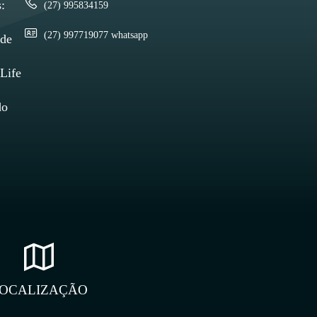
:
(27) 995834159
(27) 997719077 whatsapp
 de
Life
do
s à
il
m é
o
A
a de
o-
OCALIZAÇÃO
tada
s