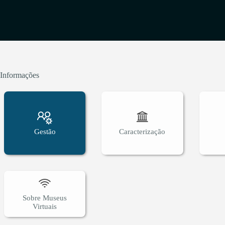
como ameaç
Sooretama, 
concentraçã
realizar a o
realizar co
visitação e
Informações
funcionamen
Gestão
Caracterização
Sobre Museus
Virtuais