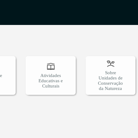
ário
e
Sobre
 e
Atividades
Unidades de
Educativas e
Conservação
Culturais
da Natureza