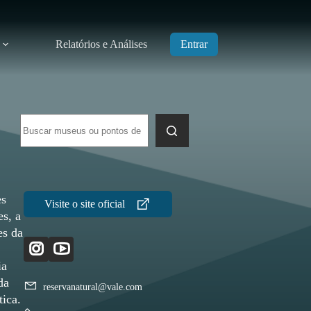
Relatórios e Análises
Entrar
Sem
resultados
es
es, a
es da
ia
da
reservanatural@vale.com
ica.