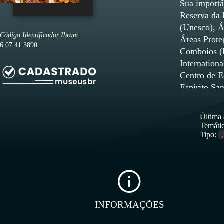
Sua importâ
Reserva da 
(Unesco), Á
Código Identificador Ibram
Áreas Prote
6.07.41.3890
Comboios (M
Internationa
Centro de E
Espirito Sa
RNV é refer
silvicultura
Última 
aquisição p
Temátic
espécies ve
Tipo:
anfíbios, 6
um espaço p
Verde e das 
estrutura in
realidade v
INFORMAÇÕES
vermelho (C
(Panthera on