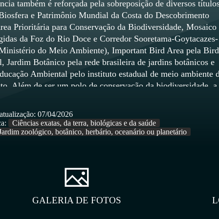
ncia também é reforçada pela sobreposição de diversos títulos
Biosfera e Patrimônio Mundial da Costa do Descobrimento
rea Prioritária para Conservação da Biodiversidade, Mosaico
gidas da Foz do Rio Doce e Corredor Sooretama-Goytacazes-
inistério do Meio Ambiente), Important Bird Area pela Bird
l, Jardim Botânico pela rede brasileira de jardins botânicos e
ducação Ambiental pelo instituto estadual de meio ambiente 
nto. Além de ser um polo de conservação da biodiversidade, a
ência em pesquisa, inovação e difusão de tecnologias voltada
, sistemas agroflorestais e educação ambiental. Desde sua
atualização:
07/04/2026
ela Vale, na década de 1950, já foram catalogadas mais de 2 m
a:
Ciências exatas, da terra, biológicas e da saúde
getais, 1500 espécies de insetos, 103 de mamíferos, 59 de
Jardim zoológico, botânico, herbário, oceanário ou planetário
6 de répteis e mais de 400 espécies de aves. A Reserva també
rivilegiado para o turismo ecológico, integrando o Circuito d
Águas, uma das principais rotas turísticas do Espírito Santo. 
clui trilhas, torre de observação, oficinas ecológicas e uma sal
irtual. A RNV abriga diversas espécies, como o mutum-de-bic
GALERIA DE FOTOS
L
rax blumenbachii), o gavião-real (Harpia hapyja), a onça-pin
ça) e a árvore jueirana-facão (Dinizia jueirana-facao), listada