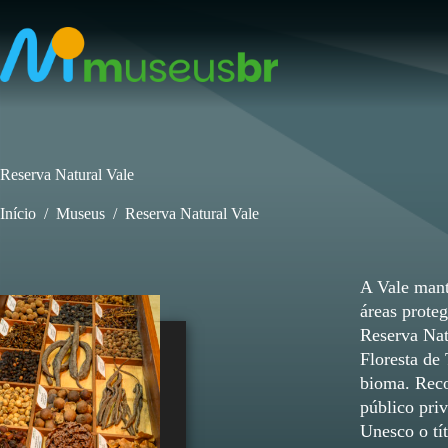
Pular
para
o
conteúdo
Reserva Natural Vale
Início
/
Museus
/
Reserva Natural Vale
A Vale mant
áreas prote
Reserva Nat
Floresta de
bioma. Reco
público pri
Unesco o tí