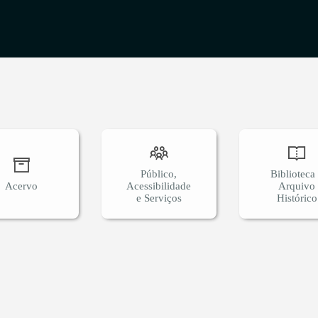
adas pela IUCN. Em conjunto com a Reserva Biológica de
forma um bloco contínuo de Mata Atlântica com elevada
o de espécies endêmicas e ameaçadas. Agendamento: Para
bservação de aves e realizar a submissão de pesquisa é necess
ntato pelo e-mail RNV.Pesquisas@vale.com, para avaliação. A
spontânea não precisa de agendamento, é gratuita e o horário d
to é de terça-feira a domingo das 8h30 às 16h.
Público,
Biblioteca
Acervo
Acessibilidade
Arquivo
e Serviços
Histórico