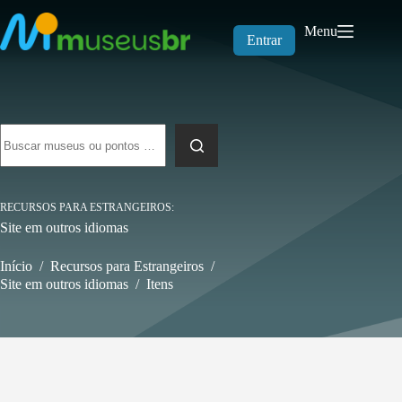
Pular
para
Menu
o
Entrar
conteúdo
Sem
resultados
RECURSOS PARA ESTRANGEIROS
Site em outros idiomas
Início
/
Recursos para Estrangeiros
/
Site em outros idiomas
/
Itens