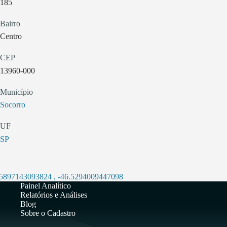
185
Bairro
Centro
CEP
13960-000
Município
Socorro
UF
SP
.5897143093824
,
-46.5294009447098
Painel Analítico
Relatórios e Análises
Blog
Sobre o Cadastro