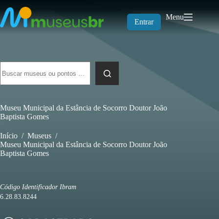
Pular
para
Menu
o
Entrar
conteúdo
Sem
resultados
Museu Municipal da Estância de Socorro Doutor João
Baptista Gomes
Início
/
Museus
/
Museu Municipal da Estância de Socorro Doutor João
Baptista Gomes
Código Identificador Ibram
6.28.83.8244