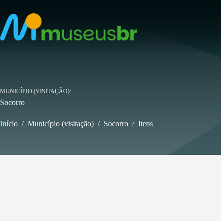
Pular
para
o
conteúdo
MUNICÍPIO (VISITAÇÃO)
Socorro
Início
/
Município (visitação)
/
Socorro
/
Itens