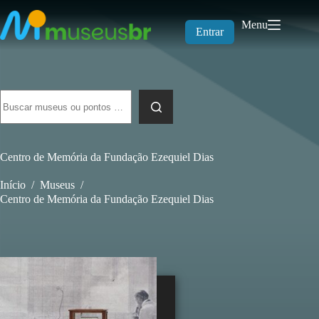
Pular
para
Menu
o
Entrar
conteúdo
Sem
resultados
Centro de Memória da Fundação Ezequiel Dias
Início
/
Museus
/
Centro de Memória da Fundação Ezequiel Dias