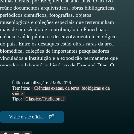
Minas Gerais, por Ezequiel Caetano Dias. O acervo
reúne documentos arquivísticos, obras bibliográficas,
periódicos científicos, fotografias, objetos
museológicos e coleções especiais que testemunham
mais de um século de contribuição da Funed para
ciência, saúde pública e desenvolvimento tecnológico
do país. Entre os destaques estão obras raras da área
biomédica, coleções de importantes pesquisadores
vinculados à instituição e a exposição permanente que
reproduz o laboratório histórico de Ezequiel Dias. O
Centro de Memória atua na preservação da história da
saúde pública mineira, promovendo o acesso à
Última atualização:
23/06/2026
informação, o apoio à pesquisa e a valorização da
Temática:
Ciências exatas, da terra, biológicas e da
memória institucional por meio da guarda,
saúde
Tipo:
Clássico/Tradicional
conservação e divulgação de seus acervos.