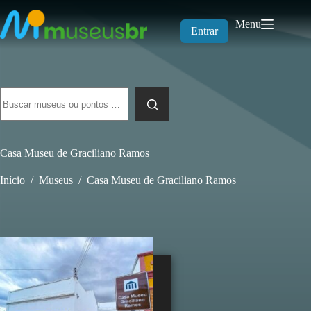
Pular
para
Menu
o
Entrar
conteúdo
Sem
resultados
Casa Museu de Graciliano Ramos
Início
/
Museus
/
Casa Museu de Graciliano Ramos