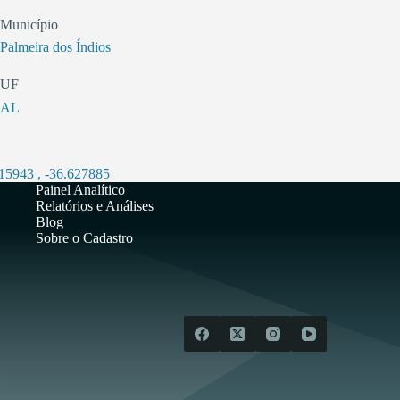
Município
Palmeira dos Índios
UF
AL
415943
,
-36.627885
Painel Analítico
Relatórios e Análises
Blog
Sobre o Cadastro