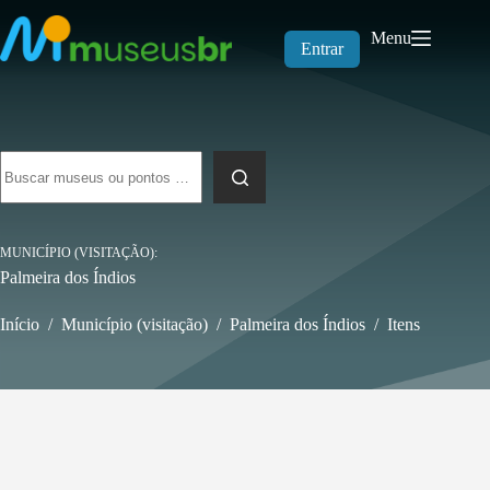
Pular
para
Menu
o
Entrar
conteúdo
Sem
resultados
MUNICÍPIO (VISITAÇÃO)
Palmeira dos Índios
Início
/
Município (visitação)
/
Palmeira dos Índios
/
Itens