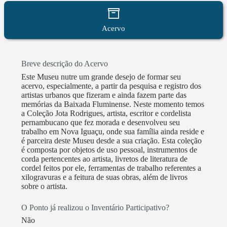
realizados pela REMUS-RJ entre agosto de 2022 e
julho de 2023 e tivemos o prazer de sediar o primeiro
Acervo
encontro da rede no ano de 2023. Por fim, recebemos
uma Moção Pública da Câmara Municipal do Rio de
Janeiro, feita pelo Coordenador da Comissão de
Breve descrição do Acervo
Cultura da Câmara, Edson Santos, ao Museu de Artes
Este Museu nutre um grande desejo de formar seu
e Culturas Urbanas da Baixada Fluminense junto a
acervo, especialmente, a partir da pesquisa e registro dos
outros Museus da Rede de Museologia Social do
artistas urbanos que fizeram e ainda fazem parte das
memórias da Baixada Fluminense. Neste momento temos
Estado do Rio de Janeiro, onde o Museu BXD foi
a Coleção Jota Rodrigues, artista, escritor e cordelista
uma das quatro entidades escolhidas para falar na
pernambucano que fez morada e desenvolveu seu
tribuna da câmara em 24 de abril de 2023
trabalho em Nova Iguaçu, onde sua família ainda reside e
é parceira deste Museu desde a sua criação. Esta coleção
é composta por objetos de uso pessoal, instrumentos de
corda pertencentes ao artista, livretos de literatura de
cordel feitos por ele, ferramentas de trabalho referentes a
xilogravuras e a feitura de suas obras, além de livros
sobre o artista.
O Ponto já realizou o Inventário Participativo?
Não