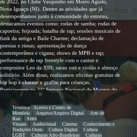
de 2022, no Clube Vasquinho em Morro Agudo,
Nova Iguaçu (NI). Dentre as atividades que já
desempenhamos junto à comunidade do entorno,
destacamos eventos como: rodas de samba; rodas de
capoeira; feijoada; batalha de rap; sessões musicais de
funk da antiga e Baile Charme; declamação de
poesias e rimas; apresentação de dança
contemporânea e cigana; shows de MPB e rap;
performance de rap freestyle com o cantor e
compositor Leo da XIII; sarau voz e violão e almoço
solidário. Além disso, realizamos oficinas gratuitas de
hip hop e charme e grafite para crianças.
Participamos na 21º Semana Nacional de Museus do
IBRAM, em 20 Maio 2023, como única instituição
do nosso município, Nova Iguaçu, cadastrada nesta
Temática
Acervo e Centro de
agenda, e na qual, além de cursos e apresentações de
Memória
Arquivo/Arquivo Digital
Arte de
música, dança e performance também realizamos uma
Rua
Artes
Visuais
Audiovisual
Cinema
Conhecimento e
roda de conversa aberta ao público local e convidados
Tradições Orais
Cultura Digital
Cultura
para não somente debater sobre o Museu BXD,
LGBT
Culturas Afro-Brasileiras
Culturas