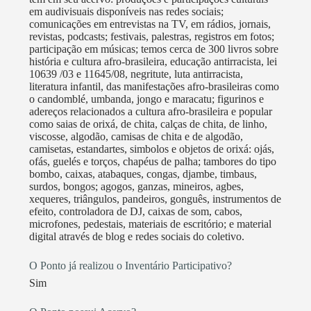
em audivisuais disponíveis nas redes sociais;
comunicações em entrevistas na TV, em rádios, jornais,
revistas, podcasts; festivais, palestras, registros em fotos;
participação em músicas; temos cerca de 300 livros sobre
história e cultura afro-brasileira, educação antirracista, lei
10639 /03 e 11645/08, negritute, luta antirracista,
literatura infantil, das manifestações afro-brasileiras como
o candomblé, umbanda, jongo e maracatu; figurinos e
adereços relacionados a cultura afro-brasileira e popular
como saias de orixá, de chita, calças de chita, de linho,
viscosse, algodão, camisas de chita e de algodão,
camisetas, estandartes, simbolos e objetos de orixá: ojás,
ofás, guelés e torços, chapéus de palha; tambores do tipo
bombo, caixas, atabaques, congas, djambe, timbaus,
surdos, bongos; agogos, ganzas, mineiros, agbes,
xequeres, triângulos, pandeiros, gonguês, instrumentos de
efeito, controladora de DJ, caixas de som, cabos,
microfones, pedestais, materiais de escritório; e material
digital através de blog e redes sociais do coletivo.
O Ponto já realizou o Inventário Participativo?
Sim