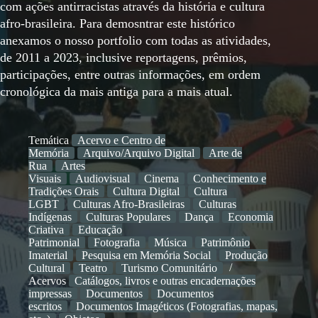
com ações antirracistas através da história e cultura
afro-brasileira. Para demosntrar este histórico
anexamos o nosso portfolio com todas as atividades,
de 2011 a 2023, inclusive reportagens, prêmios,
participações, entre outras informações, em ordem
cronológica da mais antiga para a mais atual.
Temática
Acervo e Centro de
Memória
Arquivo/Arquivo Digital
Arte de
Rua
Artes
Visuais
Audiovisual
Cinema
Conhecimento e
Tradições Orais
Cultura Digital
Cultura
LGBT
Culturas Afro-Brasileiras
Culturas
Indígenas
Culturas Populares
Dança
Economia
Criativa
Educação
Patrimonial
Fotografia
Música
Patrimônio
Imaterial
Pesquisa em Memória Social
Produção
Cultural
Teatro
Turismo Comunitário
Acervos
Catálogos, livros e outras encadernações
impressas
Documentos
Documentos
escritos
Documentos Imagéticos (Fotografias, mapas,