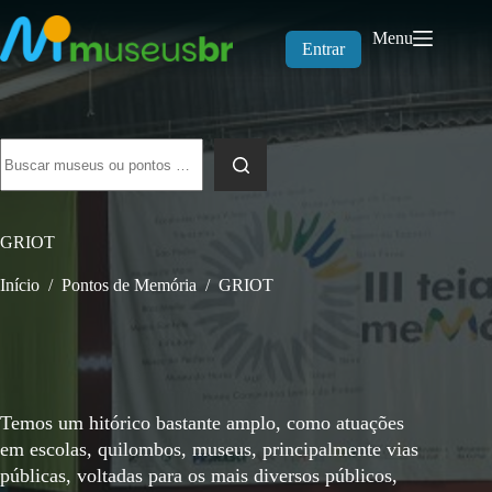
Pular
para
Menu
o
Entrar
conteúdo
Sem
resultados
GRIOT
Início
/
Pontos de Memória
/
GRIOT
Temos um hitórico bastante amplo, como atuações
em escolas, quilombos, museus, principalmente vias
públicas, voltadas para os mais diversos públicos,