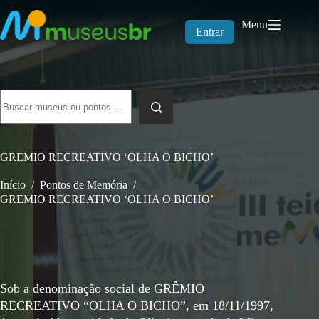
Pular
para
Menu
o
Entrar
conteúdo
Sem
resultados
GREMIO RECREATIVO ‘OLHA O BICHO’
Início
/
Pontos de Memória
/
GREMIO RECREATIVO ‘OLHA O BICHO’
Sob a denominação social de GRÊMIO
RECREATIVO “OLHA O BICHO”, em 18/11/1997,