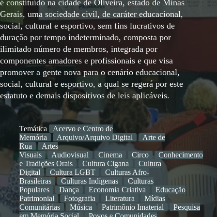
é constituído na cidade de Oliveira, estado de Minas
Gerais, uma sociedade civil, de caráter educacional,
social, cultural e esportivo, sem fins lucrativos de
duração por tempo indeterminado, composta por
ilimitado número de membros, integrada por
componentes amadores e profissionais e que visa
promover a gente nova para o cenário educacional,
social, cultural e esportivo, a qual se regerá por este
estatuto e demais dispositivos de leis aplicáveis.
Temática
Acervo e Centro de
Memória
Arquivo/Arquivo Digital
Arte de
Rua
Artes
Visuais
Audiovisual
Cinema
Circo
Conhecimento
e Tradições Orais
Cultura Cigana
Cultura
Digital
Cultura LGBT
Culturas Afro-
Brasileiras
Culturas Indígenas
Culturas
Populares
Dança
Economia Criativa
Educação
Patrimonial
Fotografia
Literatura
Mídias
Comunitárias
Música
Patrimônio Imaterial
Pesquisa
em Memória Social
Povos e Comunidades