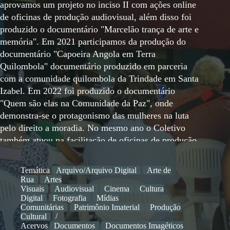
aprovamos um projeto no inciso II com ações online
de oficinas de produção audiovisual, além disso foi
produzido o documentário "Marcelão trança de arte e
memória". Em 2021 participamos da produção do
documentário "Capoeira Angola em Terra
Quilombola" documentário produzido em parceria
com a comunidade quilombola da Trindade em Santa
Izabel. Em 2022 foi produzido o documentário
"Quem são elas na Comunidade da Paz", onde
demonstra-se o protagonismo das mulheres na luta
pelo direito a moradia. No mesmo ano o Coletivo
também atuou na facilitação de oficinas de produção
audiovisuais com jovens de 7 reservas extrativistas
paraenses. Também foi produzido o Festival Ecoar:
Temática
Arquivo/Arquivo Digital
Arte de
vozes da Amazônia viva na agrovila Itaqui. Em 2023
Rua
Artes
o coletivo continua com as ações de cinema está
Visuais
Audiovisual
Cinema
Cultura
Digital
Fotografia
Mídias
iniciando a pré-produção para o próximo
Comunitárias
Patrimônio Imaterial
Produção
documentário em parceria com o programa de pós-
Cultural
graduação de estudos antrópicos da Amazônia e uma
Acervos
Documentos
Documentos Imagéticos