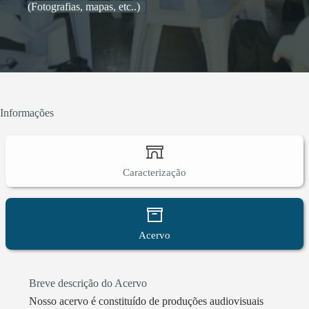
(Fotografias, mapas, etc..)
comunidade do campo, abordando a história anterior
a retrata de ferro em Castanhal.
Informações
Caracterização
Acervo
Breve descrição do Acervo
Nosso acervo é constituído de produções audiovisuais