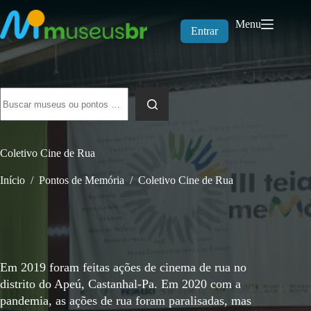
Pular
para
Menu
o
Entrar
conteúdo
Sem
resultados
Coletivo Cine de Rua
Início
/
Pontos de Memória
/
Coletivo Cine de Rua
Em 2019 foram feitas ações de cinema de rua no
distrito do Apeú, Castanhal-Pa. Em 2020 com a
pandemia, as ações de rua foram paralisadas, mas