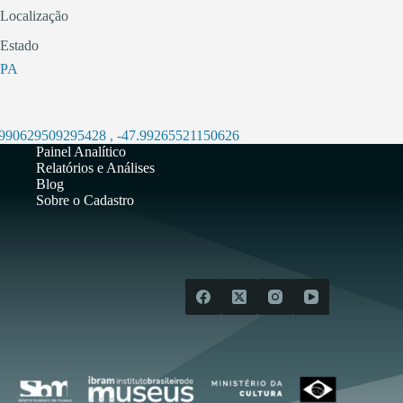
Localização
Estado
PA
2990629509295428
,
-47.99265521150626
Painel Analítico
Relatórios e Análises
Blog
Sobre o Cadastro