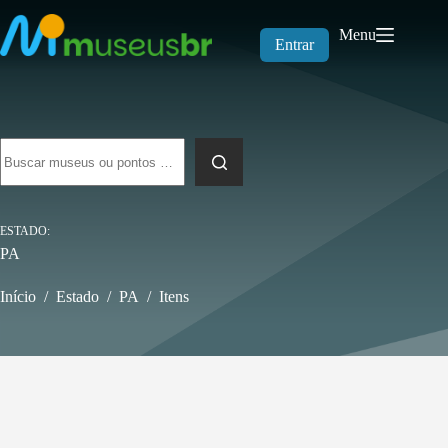
Pular
para
Menu
o
Entrar
conteúdo
Sem
resultados
ESTADO
PA
Início
/
Estado
/
PA
/
Itens