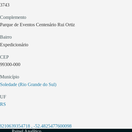
3743
Complemento
Parque de Eventos Centenário Rui Ortiz
Bairro
Expedicionário
CEP
99300-000
Município
Soledade (Rio Grande do Sul)
UF
RS
.8210639354718
,
-52.4825477600098
Painel Analítico