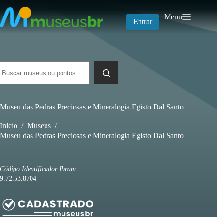
Pular
para
Menu
o
Entrar
conteúdo
Sem
resultados
Museu das Pedras Preciosas e Mineralogia Egisto Dal Santo
Início
/
Museus
/
Museu das Pedras Preciosas e Mineralogia Egisto Dal Santo
Código Identificador Ibram
9.72.53.8704