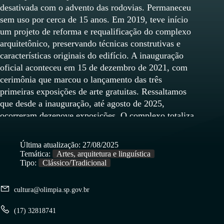
desativada com o advento das rodovias. Permaneceu
sem uso por cerca de 15 anos. Em 2019, teve início
um projeto de reforma e requalificação do complexo
arquitetônico, preservando técnicas construtivas e
características originais do edifício. A inauguração
oficial aconteceu em 15 de dezembro de 2021, com
cerimônia que marcou o lançamento das três
primeiras exposições de arte gratuitas. Ressaltamos
que desde a inauguração, até agosto de 2025,
ocorreram dezenove exposições. O complexo totaliza
cerca de 6 000 m², sendo cerca de 1 000 m² de área
construída, distribuída em dois prédios: um térreo de
Última atualização:
27/08/2025
passageiros (transformado em galeria) e um galpão de
Temática:
Artes, arquitetura e linguística
cargas (adaptado para o educativo). Abriga salas
Tipo:
Clássico/Tradicional
administrativas, recepção, pinacoteca, praça de
alimentação, galeria de exposições, espaço para
cultura@olimpia.sp.gov.br
apresentações culturais e outros ambientes. Destaca-
se ainda a Maria Fumaça, locomotiva restaurada que
(17) 32818741
era parte do museu de história da cidade, reinstalada