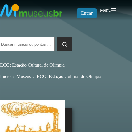
Pular
para
Menu
o
Entrar
conteúdo
Sem
resultados
ECO: Estação Cultural de Olímpia
Início
/
Museus
/
ECO: Estação Cultural de Olímpia