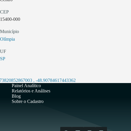
CEP
15400-000
Município
Olímpia
UF
SP
.73820852867003
,
-48.90784617443362
Painel Analítico
Relatórios e Análises
Blog
Sobre o Cadastro