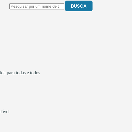
BUSCA
da para todas e todos
ntável