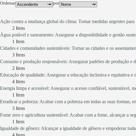
Ordenar
por
Ação contra a mudança global do clima: Tomar medidas urgentes para 
2
Itens
Água potável e saneamento: Assegurar a disponibilidade e gestão suste
1
Item
Cidades e comunidades sustentáveis: Tornar as cidades e os assentament
3
Itens
Consumo e produção responsáveis: Assegurar padrões de produção e d
2
Itens
Educação de qualidade: Assegurar a educação inclusiva e equitativa e 
4
Itens
Energia limpa e acessível: Assegurar o acesso confiável, sustentável, m
1
Item
Erradicar a pobreza: Acabar com a pobreza em todas as suas formas, e
3
Itens
Fome zero e agricultura sustentável: Acabar com a fome, alcançar a seg
1
Item
Igualdade de gênero: Alcançar a igualdade de gênero e empoderar toda
4
Itens