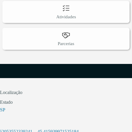
Atividades
Parcerias
Localização
Estado
SP
.62053552339241
,
-45.415939971525184