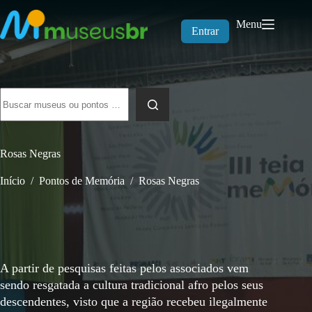
Pular
para
Menu
o
Entrar
conteúdo
Sem
resultados
Rosas Negras
Início
/
Pontos de Memória
/
Rosas Negras
A partir de pesquisas feitas pelos associados vem
sendo resgatada a cultura tradicional afro pelos seus
descendentes, visto que a região recebeu ilegalmente