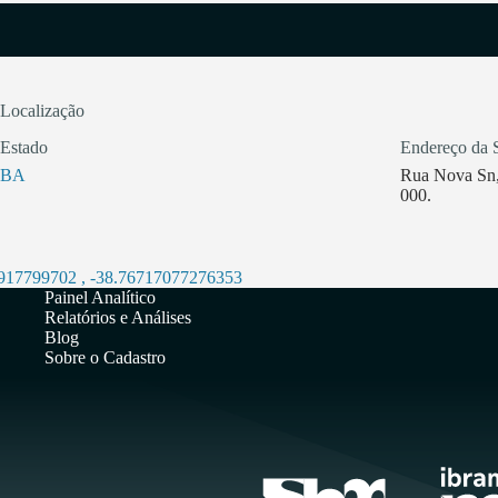
Localização
Estado
Endereço da 
BA
Rua Nova Sn,
000.
9917799702
,
-38.76717077276353
Painel Analítico
Relatórios e Análises
Blog
Sobre o Cadastro