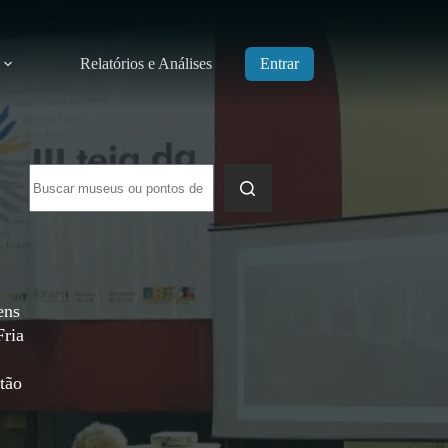
Relatórios e Análises
Entrar
Sem
resultados
ens
Fria
stão