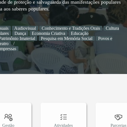
ade de proteção e salvaguarda das manifestações populares
ia aos saberes populares.
suais
Audiovisual
Conhecimento e Tradições Orais
Cultura
lares
Dança
Economia Criativa
Educação
Patrimônio Imaterial
Pesquisa em Memória Social
Povos e
eatro
impressas
Gestão
Atividades
Parcerias